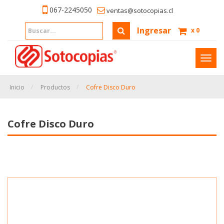
067-2245050
ventas@sotocopias.cl
Ingresar
x
0
Inter
naveg
Inicio
Productos
Cofre Disco Duro
Cofre Disco Duro