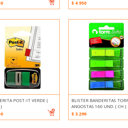
50
$
4.950
RITA POST-IT VERDE (
BLISTER BANDERITAS TOR
)
ANGOSTAS 160 UND. ( CH )
50
$
3.290