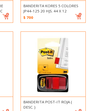
RE
BANDERITA KORES 5 COLORES
 C
JP44-125 20 HJS. 44 X 12
$
700
(
BANDERITA POST-IT ROJA (
DESC. )