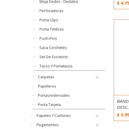
Moja Dedos - Dedales
$
4.7
Perforadoras
Porta Clips
Porta Timbres
Push-Pins
Saca Corchetes
Set De Escritorio
Tacos Y Portatacos
Carpetas
Papeleros
Portacredenciales
BANDE
Porta Tarjeta
DESC. 
$
3.9
Papeles Y Cartones
Pegamentos