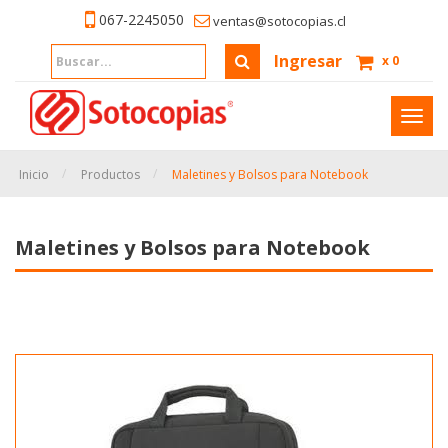
067-2245050
ventas@sotocopias.cl
Ingresar
x
0
Inter
naveg
Inicio
Productos
Maletines y Bolsos para Notebook
Maletines y Bolsos para Notebook