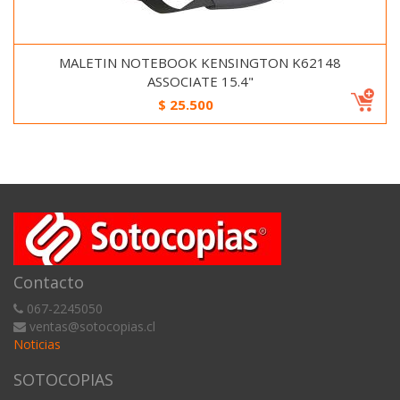
MALETIN NOTEBOOK KENSINGTON K62148
ASSOCIATE 15.4"
$
25.500
Contacto
067-2245050
ventas@sotocopias.cl
Noticias
SOTOCOPIAS