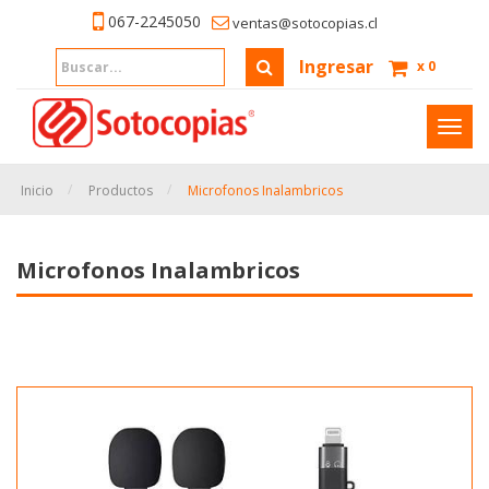
067-2245050
ventas@sotocopias.cl
Ingresar
x
0
Inter
naveg
Inicio
Productos
Microfonos Inalambricos
Microfonos Inalambricos