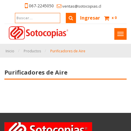
067-2245050
ventas@sotocopias.cl
Ingresar
x
0
Inter
naveg
Inicio
Productos
Purificadores de Aire
Purificadores de Aire