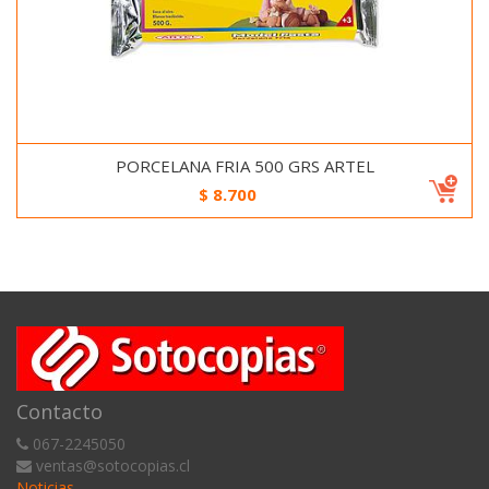
PORCELANA FRIA 500 GRS ARTEL
$
8.700
Contacto
067-2245050
ventas@sotocopias.cl
Noticias