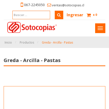
067-2245050
ventas@sotocopias.cl
Ingresar
x
0
Inter
naveg
Inicio
Productos
Greda - Arcilla - Pastas
Greda - Arcilla - Pastas