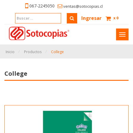
067-2245050
ventas@sotocopias.cl
Ingresar
x
0
Inter
naveg
Inicio
Productos
College
College