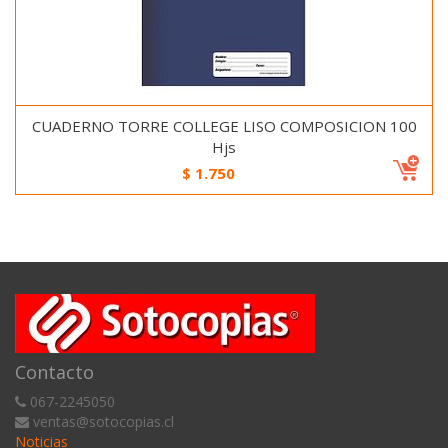
CUADERNO TORRE COLLEGE LISO COMPOSICION 100
Hjs
$
1.750
Contacto
067-2245050
ventas@sotocopias.cl
Noticias