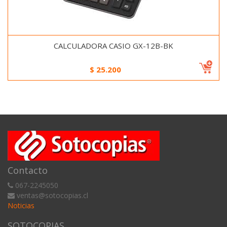
CALCULADORA CASIO GX-12B-BK
$
25.200
Contacto
067-2245050
ventas@sotocopias.cl
Noticias
SOTOCOPIAS