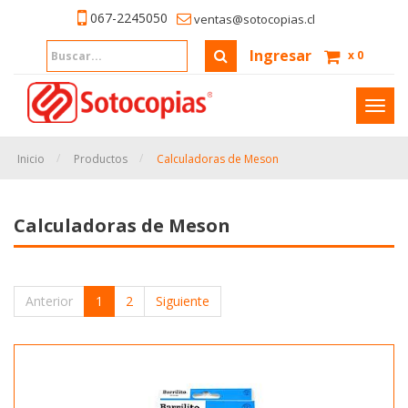
067-2245050
ventas@sotocopias.cl
Ingresar
x
0
Inter
naveg
Inicio
Productos
Calculadoras de Meson
Calculadoras de Meson
Anterior
1
2
Siguiente