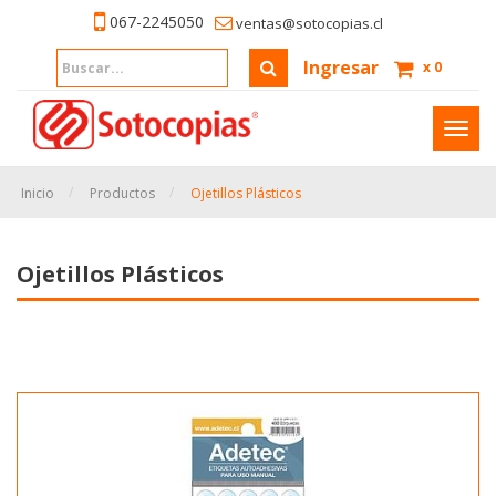
067-2245050
ventas@sotocopias.cl
Ingresar
x
0
Inter
naveg
Inicio
Productos
Ojetillos Plásticos
Ojetillos Plásticos