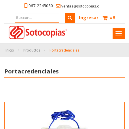
067-2245050
ventas@sotocopias.cl
Ingresar
x
0
Inter
naveg
Inicio
Productos
Portacredenciales
Portacredenciales