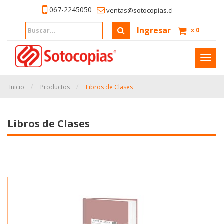
067-2245050
ventas@sotocopias.cl
Ingresar
x
0
Inter
naveg
Inicio
Productos
Libros de Clases
Libros de Clases