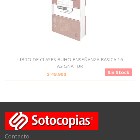
LIBRO DE CLASES BUHO ENSEÑANZA BASICA 16
ASIGNATUR
Sin Stock
$
49.900
Contacto