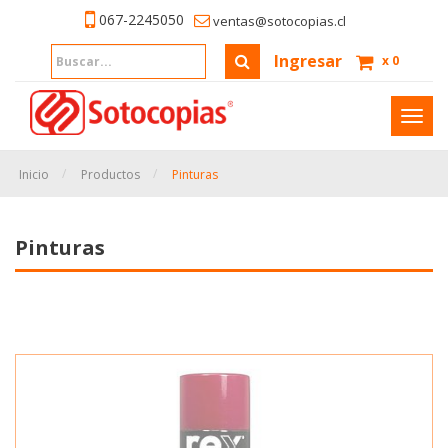
067-2245050
ventas@sotocopias.cl
Ingresar
x
0
Inter
naveg
Inicio
Productos
Pinturas
Pinturas