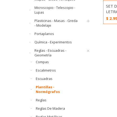
SET 
Microscopio - Telescopio -
LETR
Lupas
$
2.9
Plasticinas - Masas - Greda
- Modelaje
Portaplanos
Química - Experimentos
Reglas - Escuadras -
Geometría
Compas
Escalimetros
Escuadras
Plantillas -
Normógrafos
Reglas
Reglas De Madera
Reglas Metálicas