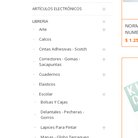
ARTÍCULOS ELECTRÓNICOS
LIBRERIA
NORM
Arte
NUME
Calcos
$
1.2
Cintas Adhesivas - Scotch
Correctores - Gomas -
Sacapuntas
Cuadernos
Elasticos
Escolar
Bolsas Y Cajas
Delantales - Pecheras -
Gorros
Lapices Para Pintar
Mapas - Globo Terraqueo