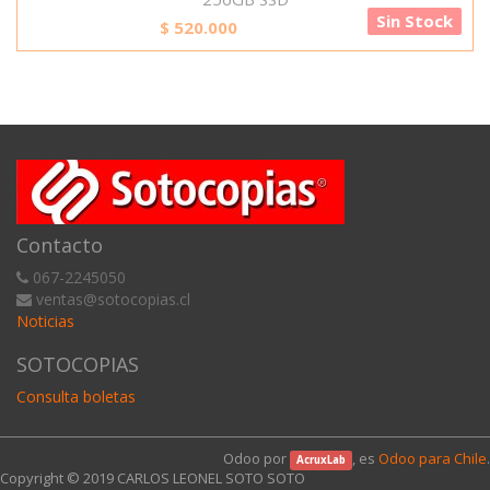
Sin Stock
$
520.000
Contacto
067-2245050
ventas@sotocopias.cl
Noticias
SOTOCOPIAS
Consulta boletas
Odoo por
, es
Odoo para Chile
.
AcruxLab
Copyright © 2019
CARLOS LEONEL SOTO SOTO