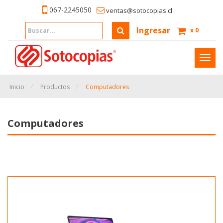
067-2245050
ventas@sotocopias.cl
Ingresar
x
0
Inter
naveg
Inicio
Productos
Computadores
Computadores