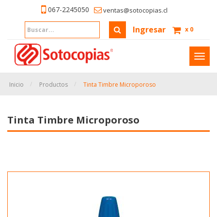
067-2245050
ventas@sotocopias.cl
Ingresar
x
0
Inter
naveg
Inicio
Productos
Tinta Timbre Microporoso
Tinta Timbre Microporoso