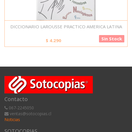
DICCIONARIO LAROUSSE PRACTICO AMERICA LATINA
Sin Stock
$
4.290
Contacto
067-2245050
ventas@sotocopias.cl
Noticias
SOTOCOPIAS