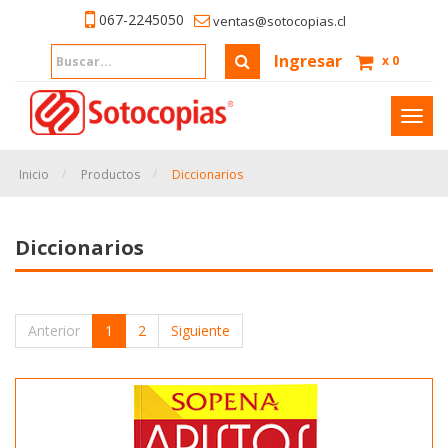
067-2245050
ventas@sotocopias.cl
Ingresar
x
0
Inter
naveg
Inicio
Productos
Diccionarios
Diccionarios
Anterior
1
2
Siguiente