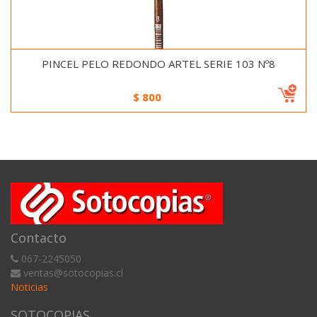
PINCEL PELO REDONDO ARTEL SERIE 103 Nº8
$
800
Contacto
067-2245050
ventas@sotocopias.cl
Noticias
SOTOCOPIAS