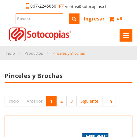
067-2245050
ventas@sotocopias.cl
Ingresar
x
0
Inter
naveg
Inicio
Productos
Pinceles y Brochas
Pinceles y Brochas
Inicio
Anterior
1
2
3
Siguiente
Fin