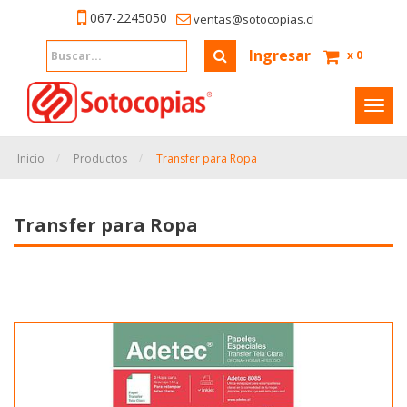
067-2245050
ventas@sotocopias.cl
Ingresar
x
0
Inter
naveg
Inicio
Productos
Transfer para Ropa
Transfer para Ropa