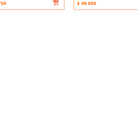
750
$
49.600