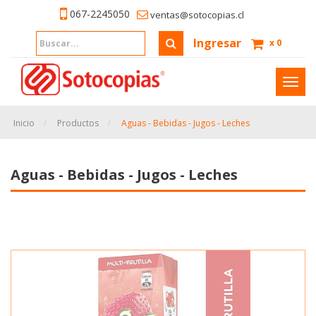
067-2245050
ventas@sotocopias.cl
Ingresar
x
0
Inter
naveg
Inicio
Productos
Aguas - Bebidas - Jugos - Leches
Aguas - Bebidas - Jugos - Leches