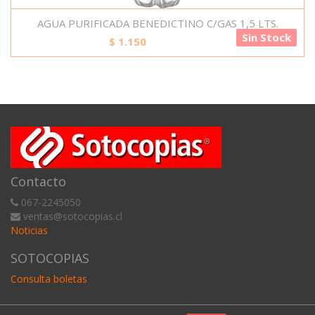
AGUA PURIFICADA BENEDICTINO C/GAS 1,5 LTS.
Sin Stock
$
1.150
Contacto
067-2245050
ventas@sotocopias.cl
Noticias
SOTOCOPIAS
Consulta boletas