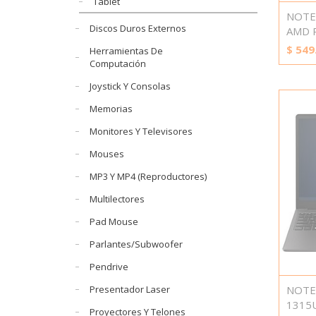
Tablet
NOTE
Discos Duros Externos
AMD 
$
549
Herramientas De
Computación
Joystick Y Consolas
Memorias
Monitores Y Televisores
Mouses
MP3 Y MP4 (Reproductores)
Multilectores
Pad Mouse
Parlantes/Subwoofer
Pendrive
Presentador Laser
NOTEB
1315
Proyectores Y Telones