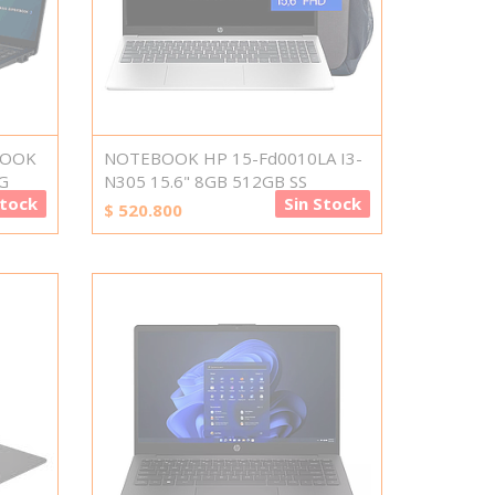
BOOK
NOTEBOOK HP 15-Fd0010LA I3-
G
N305 15.6" 8GB 512GB SS
Stock
Sin Stock
$
520.800