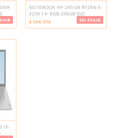
BOOK
NOTEBOOK HP 245 G9 RYZEN 3-
B
3250 14" 8GB 256GB SSD
Stock
Sin Stock
$
568.500
 I3-
D