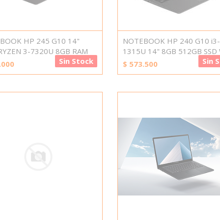
BOOK HP 245 G10 14"
NOTEBOOK HP 240 G10 i3-
RYZEN 3-7320U 8GB RAM
1315U 14" 8GB 512GB SSD
Sin Stock
Sin 
.000
$
573.500