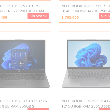
BOOK HP 245 G10 15"
NOTEBOOK ASUS EXPERT
RYZEN 3-7320U 8GB RAM
B1403CVA i5-13420H 256G
Sin Stock
Sin 
.400
$
765.000
OOK HP 250 G10 15.6' i3-
NOTEBOOK LENOVO V14 G3
U 8GB RAM 256GB S
1215U 8GB RAM 256GB SS