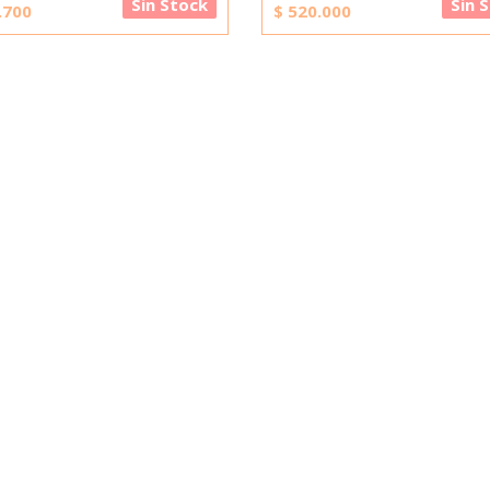
Sin Stock
Sin 
.700
$
520.000