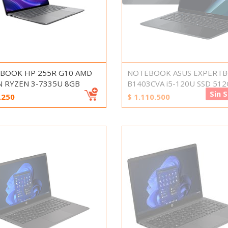
BOOK HP 255R G10 AMD
NOTEBOOK ASUS EXPERT
N RYZEN 3-7335U 8GB
B1403CVA i5-120U SSD 512
Sin 
.250
$
1.110.500