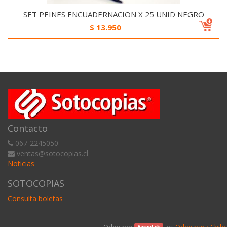
SET PEINES ENCUADERNACION X 25 UNID NEGRO
$
13.950
Contacto
067-2245050
ventas@sotocopias.cl
Noticias
SOTOCOPIAS
Consulta boletas