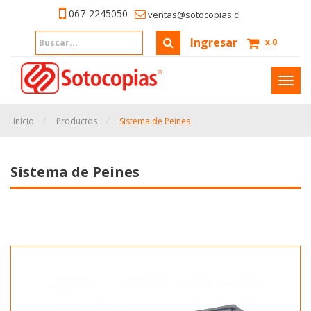
067-2245050
ventas@sotocopias.cl
Ingresar
x
0
Inter
naveg
Inicio
Productos
Sistema de Peines
Sistema de Peines