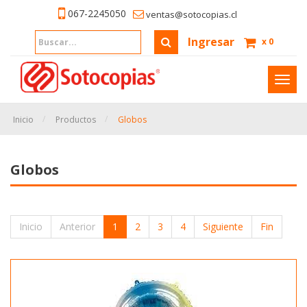
067-2245050
ventas@sotocopias.cl
Ingresar
x
0
Inter
naveg
Inicio
Productos
Globos
Globos
Inicio
Anterior
1
2
3
4
Siguiente
Fin