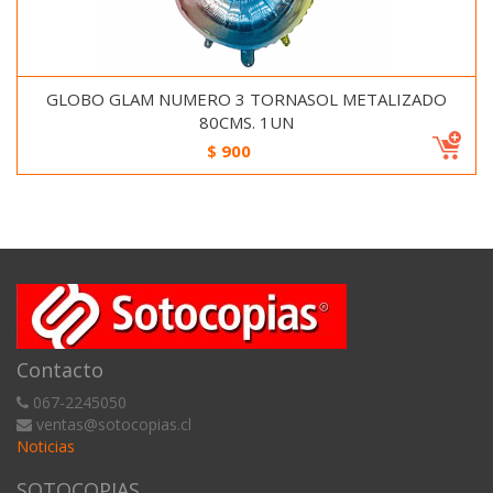
GLOBO GLAM NUMERO 3 TORNASOL METALIZADO
80CMS. 1UN
$
900
Contacto
067-2245050
ventas@sotocopias.cl
Noticias
SOTOCOPIAS