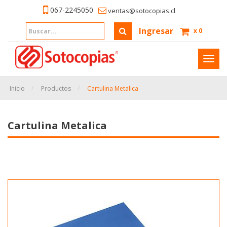
067-2245050
ventas@sotocopias.cl
Ingresar
x
0
Inter
naveg
Inicio
Productos
Cartulina Metalica
Cartulina Metalica