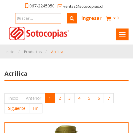
067-2245050
ventas@sotocopias.cl
Ingresar
x
0
Inter
naveg
Inicio
Productos
Acrilica
Acrilica
Inicio
Anterior
1
2
3
4
5
6
7
Siguiente
Fin