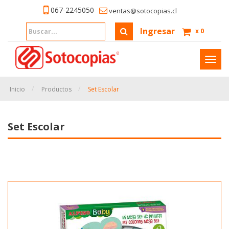
067-2245050
ventas@sotocopias.cl
Ingresar
x
0
Inter
naveg
Inicio
Productos
Set Escolar
Set Escolar