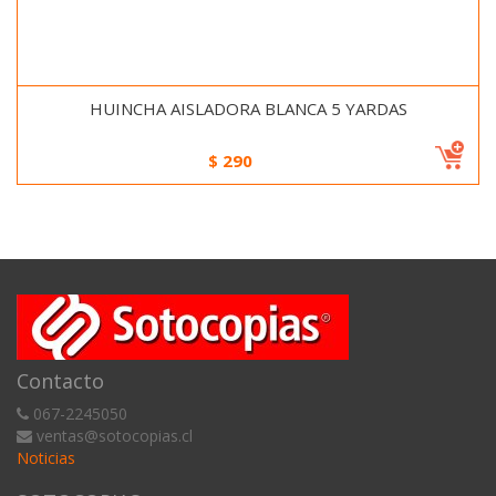
HUINCHA AISLADORA BLANCA 5 YARDAS
$
290
Contacto
067-2245050
ventas@sotocopias.cl
Noticias