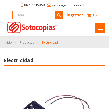
067-2245050
ventas@sotocopias.cl
Ingresar
x
0
Inter
naveg
Inicio
Productos
Electricidad
Electricidad