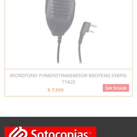
MICROFONO P/RADIOTRANSMISOR BAOFENG 33BFN-
71823
Sin Stock
$
7.500