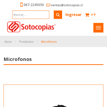
067-2245050
ventas@sotocopias.cl
Ingresar
x
0
Inter
naveg
Inicio
Productos
Microfonos
Microfonos