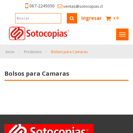
067-2245050
ventas@sotocopias.cl
Ingresar
x
0
Inter
naveg
Inicio
Productos
Bolsos para Camaras
Bolsos para Camaras