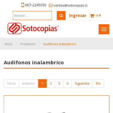
067-2245050
ventas@sotocopias.cl
Ingresar
x
0
Inter
naveg
Inicio
Productos
Audifonos inalambrico
Audifonos inalambrico
Inicio
Anterior
1
2
3
4
Siguiente
Fin