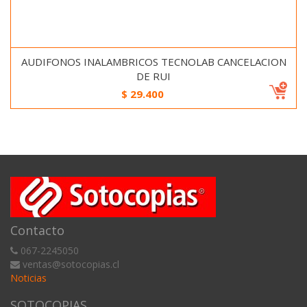
AUDIFONOS INALAMBRICOS TECNOLAB CANCELACION
DE RUI
$
29.400
Contacto
067-2245050
ventas@sotocopias.cl
Noticias
SOTOCOPIAS