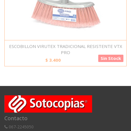
ESCOBILLON VIRUTEX TRADICIONAL RESISTENTE VTX
PRO
Sin Stock
$
3.400
Contacto
067-2245050