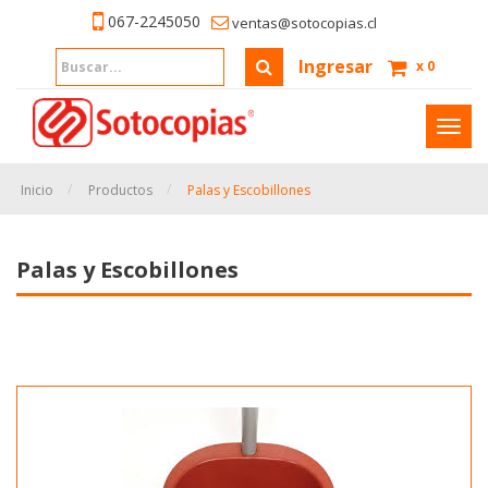
067-2245050
ventas@sotocopias.cl
Ingresar
x
0
Inter
naveg
Inicio
Productos
Palas y Escobillones
Palas y Escobillones