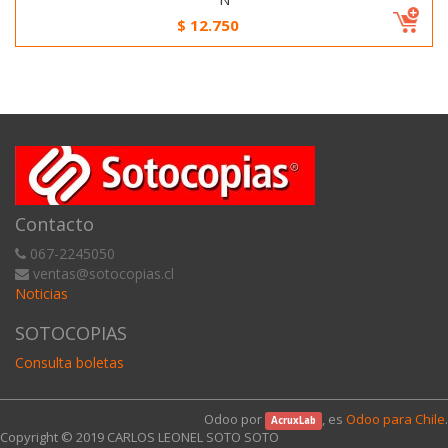
$
12.750
Contacto
067-2245050
ventas@sotocopias.cl
Noticias
SOTOCOPIAS
Consulta boletas
Odoo por
, es
Odoo para Chile
.
AcruxLab
Copyright © 2019
CARLOS LEONEL SOTO SOTO