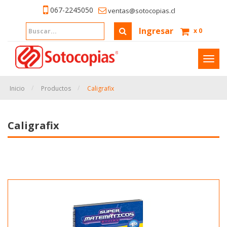
067-2245050
ventas@sotocopias.cl
Ingresar
x
0
Inter
naveg
Inicio
Productos
Caligrafix
Caligrafix