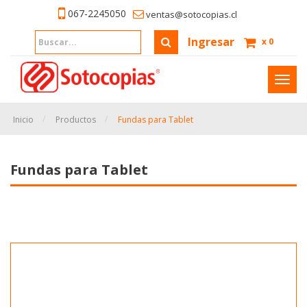
067-2245050
ventas@sotocopias.cl
Ingresar
x
0
Inter
naveg
Inicio
Productos
Fundas para Tablet
Fundas para Tablet