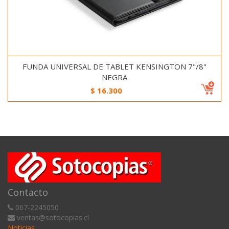
FUNDA UNIVERSAL DE TABLET KENSINGTON 7"/8"
NEGRA
$
16.300
Contacto
067-2245050
ventas@sotocopias.cl
Noticias