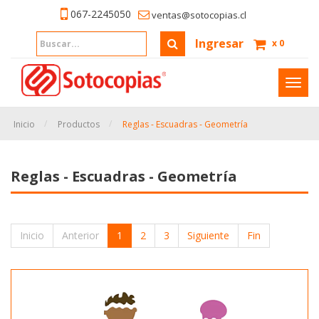
067-2245050
ventas@sotocopias.cl
Ingresar
x
0
Inter
naveg
Inicio
Productos
Reglas - Escuadras - Geometría
Reglas - Escuadras - Geometría
Inicio
Anterior
1
2
3
Siguiente
Fin