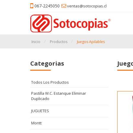
067-2245050
ventas@sotocopias.cl
Inicio
Productos
Juegos Apilables
Categorias
Juego
Todos Los Productos
Pastilla W.C. Estanque Eliminar
Duplicado
JUGUETES
Montt