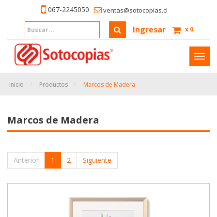
067-2245050
ventas@sotocopias.cl
Ingresar
x
0
Inter
naveg
Inicio
Productos
Marcos de Madera
Marcos de Madera
Anterior
1
2
Siguiente