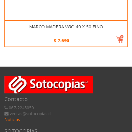
MARCO MADERA VGO 40 X 50 FINO
$
7.690
Contacto
067-2245050
ventas@sotocopias.cl
Noticias
SOTOCOPIAS