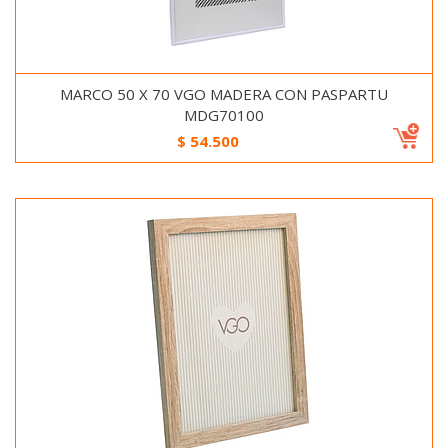
MARCO 50 X 70 VGO MADERA CON PASPARTU
MDG70100
$
54.500