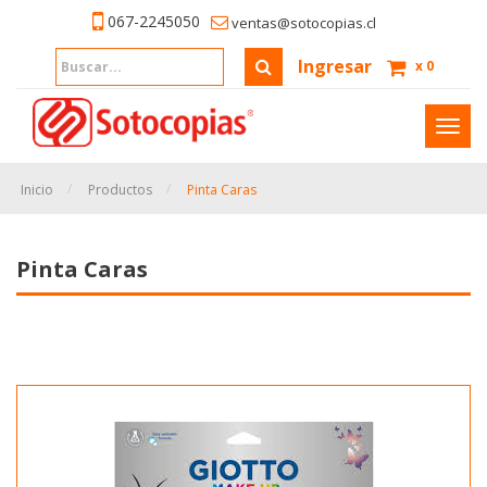
067-2245050
ventas@sotocopias.cl
Ingresar
x
0
Inter
naveg
Inicio
Productos
Pinta Caras
Pinta Caras