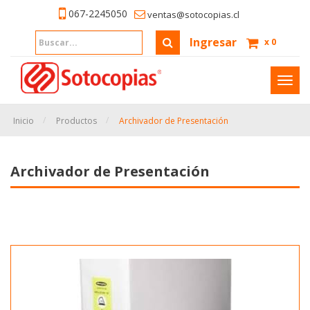
067-2245050
ventas@sotocopias.cl
Ingresar
x
0
Inter
naveg
Inicio
Productos
Archivador de Presentación
Archivador de Presentación