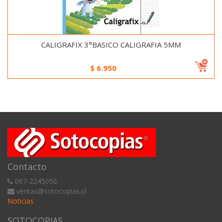
CALIGRAFIX 3°BASICO CALIGRAFIA 5MM
$
6.950
Contacto
067-2245050
ventas@sotocopias.cl
Noticias
SOTOCOPIAS