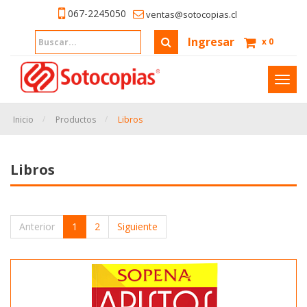
067-2245050
ventas@sotocopias.cl
Ingresar
x
0
Inter
naveg
Inicio
Productos
Libros
Libros
Anterior
1
2
Siguiente