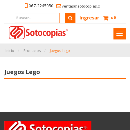
067-2245050
ventas@sotocopias.cl
Ingresar
x
0
Inter
naveg
Inicio
Productos
Juegos Lego
Juegos Lego