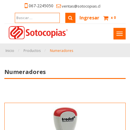
067-2245050
ventas@sotocopias.cl
Ingresar
x
0
Inter
naveg
Inicio
Productos
Numeradores
Numeradores