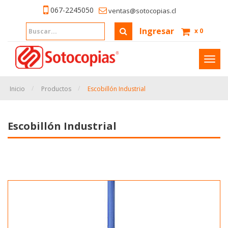
067-2245050
ventas@sotocopias.cl
Ingresar
x
0
Inter
naveg
Inicio
Productos
Escobillón Industrial
Escobillón Industrial