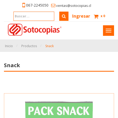
067-2245050
ventas@sotocopias.cl
Ingresar
x
0
Inter
naveg
Inicio
Productos
Snack
Snack