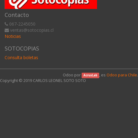
Contacto
067-2245050
ventas@sotocopias.cl
Noticias
SOTOCOPIAS
Consulta boletas
Odoo por
, es
Odoo para Chile
.
AcruxLab
Copyright © 2019
CARLOS LEONEL SOTO SOTO