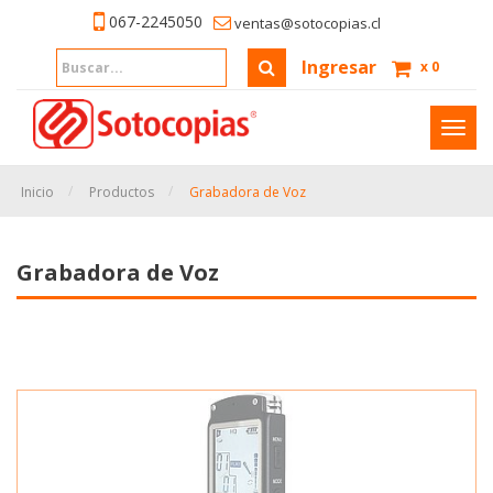
067-2245050
ventas@sotocopias.cl
Ingresar
x
0
Inter
naveg
Inicio
Productos
Grabadora de Voz
Grabadora de Voz