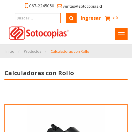
067-2245050
ventas@sotocopias.cl
Ingresar
x
0
Inter
naveg
Inicio
Productos
Calculadoras con Rollo
Calculadoras con Rollo