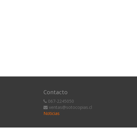
Contacto
067-2245050
ventas@sotocopias.cl
Noticias