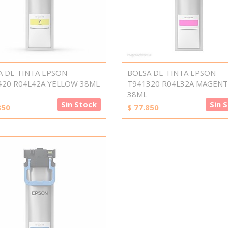
A DE TINTA EPSON
BOLSA DE TINTA EPSON
420 R04L42A YELLOW 38ML
T941320 R04L32A MAGENT
38ML
Sin Stock
Sin 
850
$
77.850