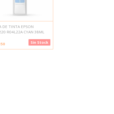
A DE TINTA EPSON
220 R04L22A CYAN 38ML
Sin Stock
850