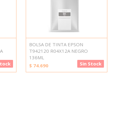
BOLSA DE TINTA EPSON
A
T942120 R04X12A NEGRO
136ML
Stock
Sin Stock
$
74.690