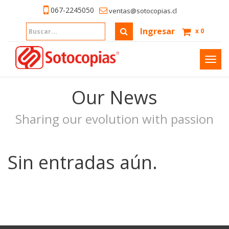
067-2245050
ventas@sotocopias.cl
Ingresar
x
0
Inter
naveg
Our News
Sharing our evolution with passion
Sin entradas aún.