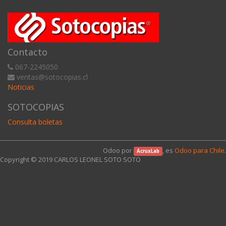
Contacto
067-2245050
ventas@sotocopias.cl
Noticias
SOTOCOPIAS
Consulta boletas
Odoo por
, es
Odoo para Chile
.
AcruxLab
Copyright © 2019
CARLOS LEONEL SOTO SOTO